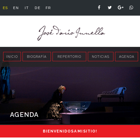
ES
EN
IT
DE
FR
INICIO
BIOGRAFÍA
REPERTORIO
NOTICIAS
AGENDA
AGENDA
BIENVENIDOS A MI SITIO!