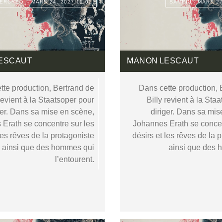
ERCREDI - MARS 24, 2027 19:00
SAMEDI - MARS 27
ESCAUT
MANON LESCAUT
tte production, Bertrand de
Dans cette production, 
 revient à la Staatsoper pour
Billy revient à la Sta
ger. Dans sa mise en scène,
diriger. Dans sa mis
Erath se concentre sur les
Johannes Erath se concen
les rêves de la protagoniste
désirs et les rêves de la 
ainsi que des hommes qui
ainsi que des
l’entourent.