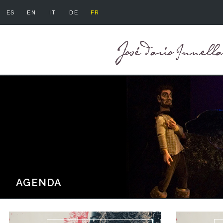
ES
EN
IT
DE
FR
AGENDA