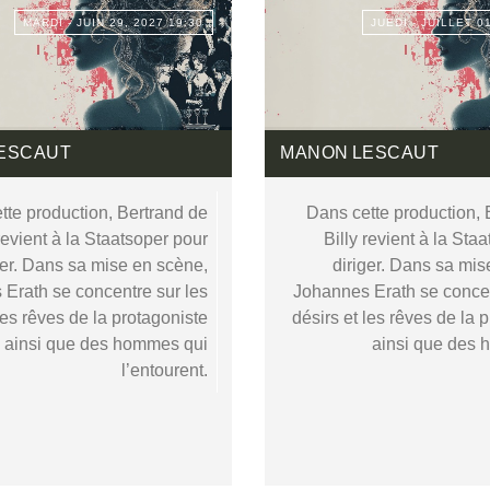
MARDI - JUIN 29, 2027 19:30
JUEDI - JUILLET 0
ESCAUT
MANON LESCAUT
tte production, Bertrand de
Dans cette production, 
 revient à la Staatsoper pour
Billy revient à la Sta
ger. Dans sa mise en scène,
diriger. Dans sa mis
Erath se concentre sur les
Johannes Erath se concen
les rêves de la protagoniste
désirs et les rêves de la 
ainsi que des hommes qui
ainsi que des
l’entourent.