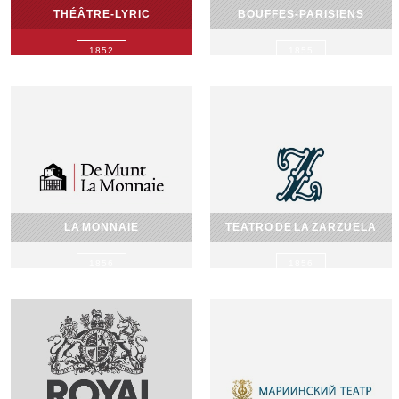
THÉÂTRE-LYRIC
BOUFFES-PARISIENS
1852
1855
LA MONNAIE
TEATRO DE LA ZARZUELA
1856
1856