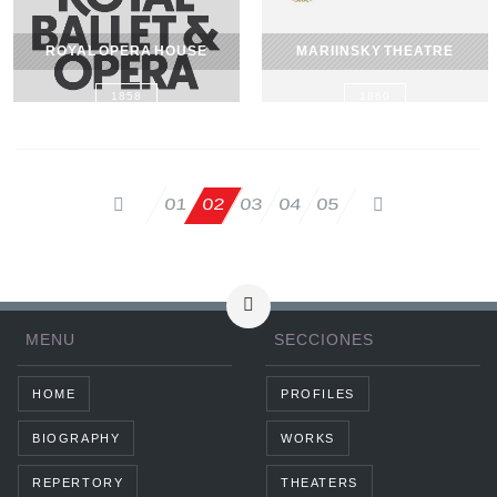
ROYAL OPERA HOUSE
MARIINSKY THEATRE
1858
1860
02
03
04
05
01
MENU
SECCIONES
HOME
PROFILES
BIOGRAPHY
WORKS
REPERTORY
THEATERS