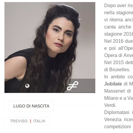
Dopo aver ri
nella stagione
vi ritorna a
canta anche
stagione 201
Nel 2016 due 
e poi all'Op
Opera di Anv
Nel 2015 deb
di Bruxelles.
In ambito con
Jubilate
di M
Massenet di S
Milano e a Va
Verdi.
LUGO DI NASCITA
Diplomatasi 
Venezia rice
TREVISO
ITALIA
competizioni 