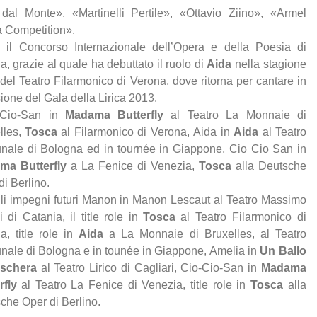
 dal Monte», «Martinelli Pertile», «Ottavio Ziino», «Armel
 Competition».
 il Concorso Internazionale dell’Opera e della Poesia di
a, grazie al quale ha debuttato il ruolo di
Aida
nella stagione
del Teatro Filarmonico di Verona, dove ritorna per cantare in
ione del Gala della Lirica 2013.
Cio-San in
Madama Butterfly
al Teatro La Monnaie di
lles,
Tosca
al Filarmonico di Verona, Aida in
Aida
al Teatro
ale di Bologna ed in tournée in Giappone, Cio Cio San in
ma Butterfly
a La Fenice di Venezia,
Tosca
alla Deutsche
di Berlino.
li impegni futuri Manon in Manon Lescaut al Teatro Massimo
i di Catania, il title role in
Tosca
al Teatro Filarmonico di
a, title role in
Aida
a La Monnaie di Bruxelles, al Teatro
ale di Bologna e in tounée in Giappone, Amelia in
Un Ballo
aschera
al Teatro Lirico di Cagliari, Cio-Cio-San in
Madama
rfly
al Teatro La Fenice di Venezia, title role in
Tosca
alla
che Oper di Berlino.