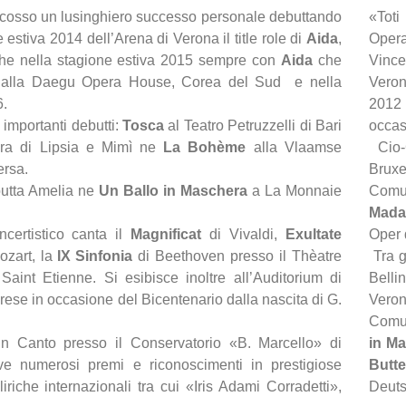
scosso un lusinghiero successo personale debuttando
«Toti
 estiva 2014 dell’Arena di Verona il title role di
Aida
,
Opera
nche nella stagione estiva 2015 sempre con
Aida
che
Vince
 alla Daegu Opera House, Corea del Sud e nella
Veron
6.
2012 
importanti debutti:
Tosca
al Teatro Petruzzelli di Bari
occas
era di Lipsia e Mimì ne
La Bohème
alla Vlaamse
Cio-
ersa.
Bruxe
utta Amelia ne
Un Ballo in Maschera
a La Monnaie
Comun
Mada
certistico canta il
Magnificat
di Vivaldi,
Exultate
Oper 
ozart, la
IX Sinfonia
di Beethoven presso il Thèatre
Tra g
aint Etienne. Si esibisce inoltre all’Auditorium di
Bellin
rese in occasione del Bicentenario dalla nascita di G.
Veron
Comun
in Canto presso il Conservatorio «B. Marcello» di
in M
ve numerosi premi e riconoscimenti in prestigiose
Butte
liriche internazionali tra cui «Iris Adami Corradetti»,
Deuts