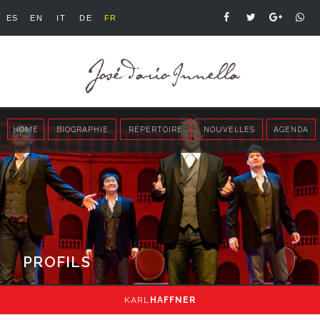
ES
EN
IT
DE
FR
HOME
BIOGRAPHIE
RÉPERTOIRE
NOUVELLES
AGENDA
PROFILS
KARL
HAFFNER