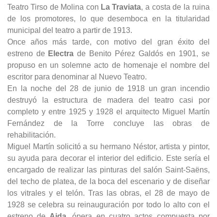
Teatro Tirso de Molina con
La Traviata
, a costa de la ruina
de los promotores, lo que desemboca en la titularidad
municipal del teatro a partir de 1913.
Once años más tarde, con motivo del gran éxito del
estreno de
Electra
de Benito Pérez Galdós en 1901, se
propuso en un solemne acto de homenaje el nombre del
escritor para denominar al Nuevo Teatro.
En la noche del 28 de junio de 1918 un gran incendio
destruyó la estructura de madera del teatro casi por
completo y entre 1925 y 1928 el arquitecto Miguel Martín
Fernández de la Torre concluye las obras de
rehabilitación.
Miguel Martín solicitó a su hermano Néstor, artista y pintor,
su ayuda para decorar el interior del edificio. Este sería el
encargado de realizar las pinturas del salón Saint-Saëns,
del techo de platea, de la boca del escenario y de diseñar
los vitrales y el telón. Tras las obras, el 28 de mayo de
1928 se celebra su reinauguración por todo lo alto con el
estreno de
Aida
, ópera en cuatro actos compuesta por