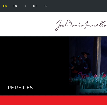
ES
EN
IT
DE
FR
PERFILES