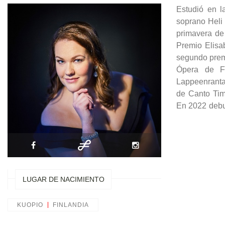
Estudió en l
soprano Heli
primavera de
Premio Elisa
segundo prem
Ópera de Fi
Lappeenranta
de Canto Tim
En 2022 deb
LUGAR DE NACIMIENTO
KUOPIO
FINLANDIA