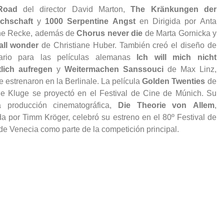
Road
del director David Marton,
The Kränkungen der
chschaft
y
1000 Serpentine Angst
en Dirigida por Anta
ne Recke, además de
Chorus never die
de Marta Gornicka y
all wonder
de Christiane Huber. También creó el diseño de
uario para las películas alemanas
Ich will mich nicht
tlich aufregen
y
Weitermachen Sanssouci
de Max Linz,
e estrenaron en la Berlinale. La película
Golden Twenties
de
e Kluge se proyectó en el Festival de Cine de Múnich. Su
a producción cinematográfica,
Die Theorie von Allem
,
ida por Timm Kröger, celebró su estreno en el 80º Festival de
de Venecia como parte de la competición principal.