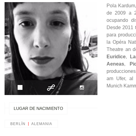
Pola Kardum,
de 2009 a 2
ocupando dis
Desde 2011 t
para producci
la Opéra Nat
Theatre an d
Euridice
,
La
Aeneas
,
Pi
producciones
am Ufer, al 
Munich Kamme
LUGAR DE NACIMIENTO
BERLÍN
ALEMANIA