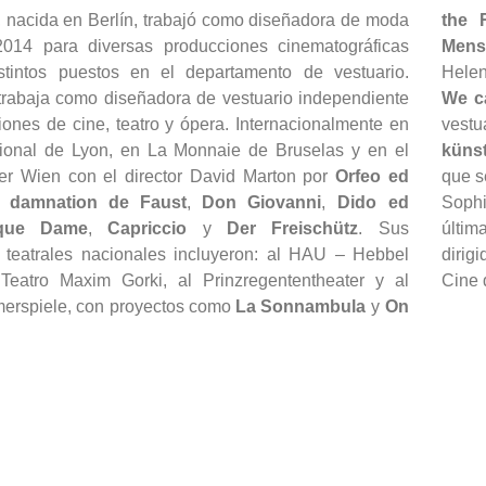
 nacida en Berlín, trabajó como diseñadora de moda
the 
014 para diversas producciones cinematográficas
Mens
tintos puestos en el departamento de vestuario.
Hele
rabaja como diseñadora de vestuario independiente
We c
ones de cine, teatro y ópera. Internacionalmente en
vest
ional de Lyon, en La Monnaie de Bruselas y en el
küns
er Wien con el director David Marton por
Orfeo ed
que s
 damnation de Faust
,
Don Giovanni
,
Dido ed
Sophi
que Dame
,
Capriccio
y
Der Freischütz
. Sus
últim
 teatrales nacionales incluyeron: al HAU – Hebbel
dirig
Teatro Maxim Gorki, al Prinzregententheater y al
Cine 
rspiele, con proyectos como
La Sonnambula
y
On