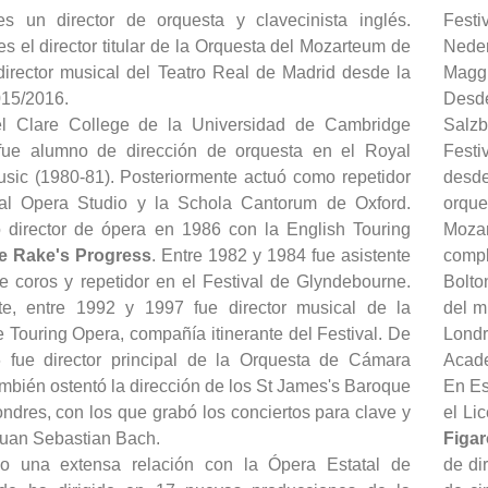
es un director de orquesta y clavecinista inglés.
Festi
s el director titular de la Orquesta del Mozarteum de
Neder
director musical del Teatro Real de Madrid desde la
Maggi
15/2016.
Desde
el Clare College de la Universidad de Cambridge
Salzb
fue alumno de dirección de orquesta en el Royal
Festi
usic (1980-81). Posteriormente actuó como repetidor
desde
al Opera Studio y la Schola Cantorum de Oxford.
orque
director de ópera en 1986 con la English Touring
Moza
e Rake's Progress
. Entre 1982 y 1984 fue asistente
compl
de coros y repetidor en el Festival de Glyndebourne.
Bolto
te, entre 1992 y 1997 fue director musical de la
del m
Touring Opera, compañía itinerante del Festival. De
Londr
fue director principal de la Orquesta de Cámara
Acade
bién ostentó la dirección de los St James's Baroque
En Es
ndres, con los que grabó los conciertos para clave y
el Li
Juan Sebastian Bach.
Figar
o una extensa relación con la Ópera Estatal de
de di