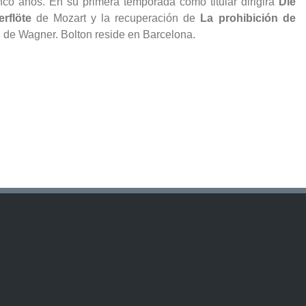
nco años. En su primera temporada como titular dirigirá
Die
rflöte
de Mozart y la recuperación de
La prohibición de
, de Wagner. Bolton reside en Barcelona.