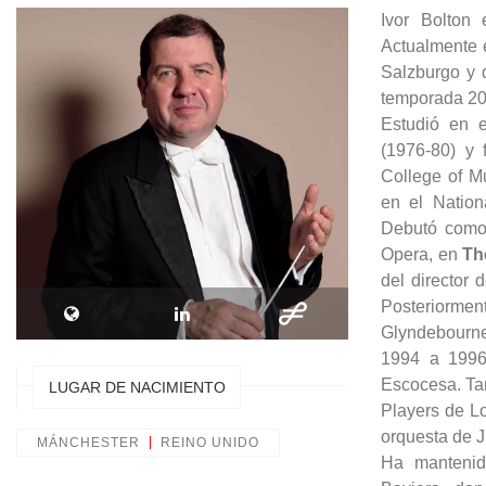
Ivor Bolton 
Actualmente e
Salzburgo y 
temporada 20
Estudió en 
(1976-80) y 
College of M
en el Nation
Debutó como 
Opera, en
Th
del director 
Posteriormen
Glyndebourne 
1994 a 1996 
Escocesa. Tam
LUGAR DE NACIMIENTO
Players de Lo
orquesta de 
MÁNCHESTER
REINO UNIDO
Ha mantenid