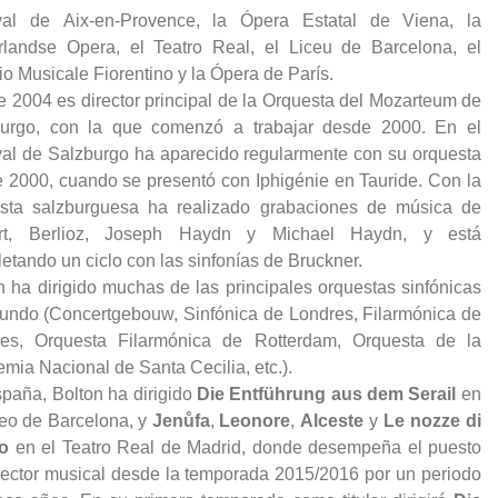
val de Aix-en-Provence, la Ópera Estatal de Viena, la
landse Opera, el Teatro Real, el Liceu de Barcelona, el
o Musicale Fiorentino y la Ópera de París.
 2004 es director principal de la Orquesta del Mozarteum de
urgo, con la que comenzó a trabajar desde 2000. En el
val de Salzburgo ha aparecido regularmente con su orquesta
 2000, cuando se presentó con Iphigénie en Tauride. Con la
sta salzburguesa ha realizado grabaciones de música de
rt, Berlioz, Joseph Haydn y Michael Haydn, y está
etando un ciclo con las sinfonías de Bruckner.
n ha dirigido muchas de las principales orquestas sinfónicas
undo (Concertgebouw, Sinfónica de Londres, Filarmónica de
es, Orquesta Filarmónica de Rotterdam, Orquesta de la
mia Nacional de Santa Cecilia, etc.).
paña, Bolton ha dirigido
Die Entführung aus dem Serail
en
ceo de Barcelona, y
Jenůfa
,
Leonore
,
Alceste
y
Le nozze di
o
en el Teatro Real de Madrid, donde desempeña el puesto
rector musical desde la temporada 2015/2016 por un periodo