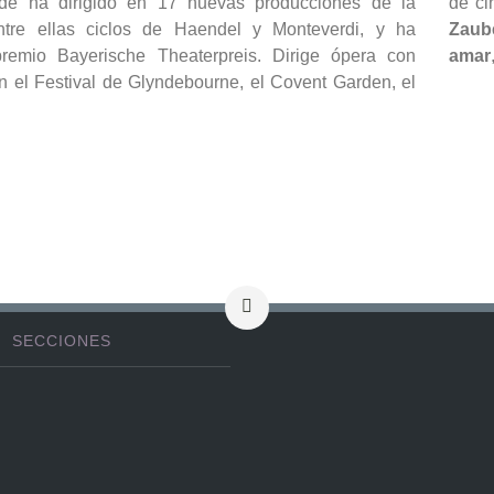
nde ha dirigido en 17 nuevas producciones de la
de ci
ntre ellas ciclos de Haendel y Monteverdi, y ha
Zaube
premio Bayerische Theaterpreis. Dirige ópera con
amar
n el Festival de Glyndebourne, el Covent Garden, el
SECCIONES