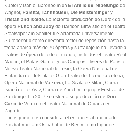
Kupfer y Daniel Barenboim en
El Anillo del Nibelungo
de
Wagner,
Parsifal
,
Tannhäuser
,
Die Meistersinger
y
Tristan and Isolde
. La reciente producción de Derek de la
ópera
Punch and Judy
de Harrison Birtwistle en el Teatro
Staatsoper am Schiller fue aclamada universalmente.
Su repertorio como director/director de reposición hasta la
fecha abarca más de 70 óperas y su trabajo lo ha llevado a
teatros de ópera de todo el mundo, incluidos el Teatro Real
Madrid, el Palais Garnier y los Campos Elíseos de París, el
Nuevo Teatro Nacional de Tokio, la Ópera Nacional de
Finlandia de Helsinki, el Gran Teatro del Liceu Barcelona, ​​
Ópera Nacional de Varsovia, La Scala de Milán, Ópera
Israelí de Tel Aviv, Ópera de Zúrich y Leipzig y Festival de
Salzburgo. En 2017 se estrena su producción de
Don
Carlo
de Verdi en el Teatro Nacional de Croacia en
Zagreb.
Fue el primero en considerar el entonces abandonado
Postbahnhof am Ostbahnhof de Berlín como lugar de