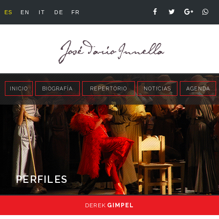
ES
EN
IT
DE
FR
INICIO
BIOGRAFÍA
REPERTORIO
NOTICIAS
AGENDA
PERFILES
DEREK
GIMPEL