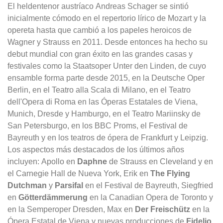
El heldentenor austríaco Andreas Schager se sintió
inicialmente cómodo en el repertorio lírico de Mozart y la
opereta hasta que cambió a los papeles heroicos de
Wagner y Strauss en 2011. Desde entonces ha hecho su
debut mundial con gran éxito en las grandes casas y
festivales como la Staatsoper Unter den Linden, de cuyo
ensamble forma parte desde 2015, en la Deutsche Oper
Berlin, en el Teatro alla Scala di Milano, en el Teatro
dell'Opera di Roma en las Óperas Estatales de Viena,
Munich, Dresde y Hamburgo, en el Teatro Mariinsky de
San Petersburgo, en los BBC Proms, el Festival de
Bayreuth y en los teatros de ópera de Frankfurt y Leipzig.
Los aspectos más destacados de los últimos años
incluyen: Apollo en
Daphne
de Strauss en Cleveland y en
el Carnegie Hall de Nueva York, Erik en
The Flying
Dutchman
y
Parsifal
en el Festival de Bayreuth, Siegfried
en
Götterdämmerung
en la Canadian Opera de Toronto y
en la Semperoper Dresden, Max en
Der Freischütz
en la
Ópera Estatal de Viena y nuevas producciones de
Fidelio
,