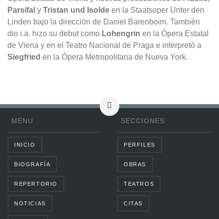
Parsifal
y
Tristan und Isolde
en la Staatsoper Unter den
Linden bajo la dirección de Daniel Barenboim. También
dio i.a. hizo su debut como
Lohengrin
en la Ópera Estatal
de Viena y en el Teatro Nacional de Praga e interpretó a
Siegfried
en la Ópera Metropolitana de Nueva York.
MENU
SECCIONES
INICIO
PERFILES
BIOGRAFÍA
OBRAS
REPERTORIO
TEATROS
NOTICIAS
CITAS