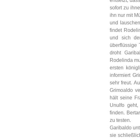
entsetzt, das
sofort zu ihn
ihn nur mit M
und lauschen
findet Rodeli
und sich de
überflüssige
droht Gariba
Rodelinda mus
ersten könig
informiert G
sehr freut. A
Grimoaldo ve
hält seine Fr
Unulfo geht
finden. Berta
zu testen.
Garibaldo unt
sie schließli