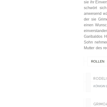
sie ihr Einve
schwört sic
anwesend wä
der sie Grimo
einen Wunsch
einverstanden
Garibaldos Hi
Sohn nehmen 
Mutter des r
ROLLEN
RODEL
KÖNIGIN
GRIMO