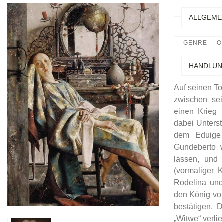
ALLGEME
GENRE
O
HANDLU
Auf seinen To
zwischen sei
einen Krieg 
dabei Unters
dem Eduige 
Gundeberto w
lassen, und 
(vormaliger 
Rodelina und
den König vo
bestätigen. 
„Witwe“ verlie