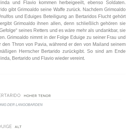
inda und Flavio kommen herbeigeeilt, ebenso Soldaten.
rido gibt Grimoaldo seine Waffe zurück. Nachdem Grimoaldo
nulfos und Eduiges Beteiligung an Bertaridos Flucht gehört
vergibt Grimoaldo ihnen allen, denn schließlich gehören sie
Gefolge“ seines Retters und es wäre mehr als undankbar, sie
ten. Grimoaldo nimmt in der Folge Eduige zu seiner Frau und
hr den Thron von Pavia, während er den von Mailand seinem
mäßigen Herrscher Bertarido zurückgibt. So sind am Ende
inda, Bertarido und Flavio wieder vereint.
ERTARIDO
HOHER TENOR
NIG DER LANGOBARDEN
DUIGE
ALT