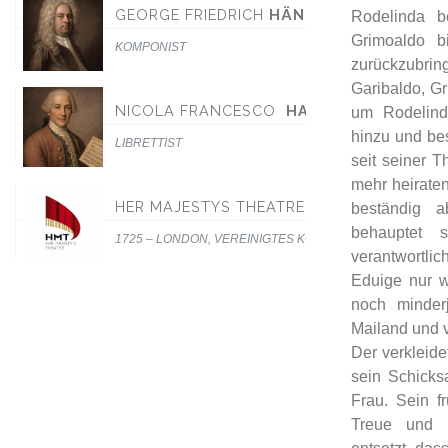
GEORGE FRIEDRICH
HÄNDEL
Rodelinda b
Grimoaldo b
KOMPONIST
zurückzubrin
Garibaldo, Gr
NICOLA FRANCESCO
HAYM
um Rodelind
hinzu und bes
LIBRETTIST
seit seiner T
mehr heiraten
HER MAJESTYS THEATRE
beständig a
behauptet 
1725 – LONDON, VEREINIGTES KÖNIGREICH
verantwortlic
Eduige nur w
noch minderj
Mailand und 
Der verkleid
sein Schicks
Frau. Sein f
Treue und F