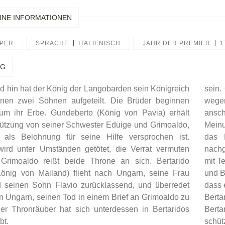
INE INFORMATIONEN
PER
SPRACHE
ITALIENISCH
JAHR DER PREMIER
1
NG
d hin hat der König der Langobarden sein Königreich
sein.
nen zwei Söhnen aufgeteilt. Die Brüder beginnen
wegen
um ihr Erbe. Gundeberto (König von Pavia) erhält
ansch
tützung von seiner Schwester Eduige und Grimoaldo,
Meinu
als Belohnung für seine Hilfe versprochen ist.
das 
ird unter Umständen getötet, die Verrat vermuten
nachg
Grimoaldo reißt beide Throne an sich. Bertarido
mit T
König von Mailand) flieht nach Ungarn, seine Frau
und B
 seinen Sohn Flavio zurücklassend, und überredet
dass 
n Ungarn, seinen Tod in einem Brief an Grimoaldo zu
Berta
Der Thronräuber hat sich unterdessen in Bertaridos
Berta
bt.
schüt