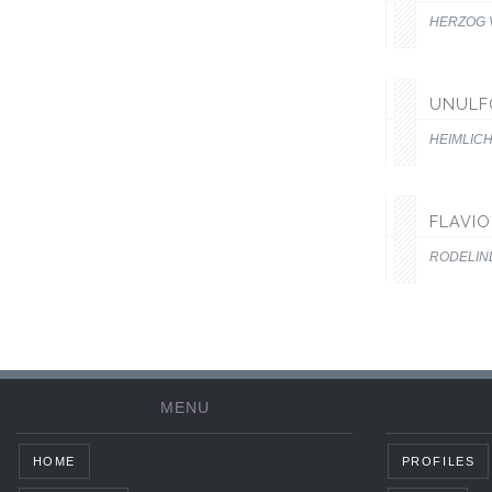
HERZOG
UNULF
HEIMLIC
FLAVIO
RODELIN
MENU
HOME
PROFILES