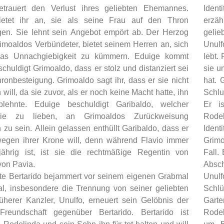
etrauert den Verlust ihres geliebten Ehemannes.
Ident
ietet ihr an, sie als seine Frau auf den Thron
erzäh
gen. Sie lehnt sein Angebot empört ab. Der Herzog
gelie
imoaldos Verbündeter, bietet seinem Herren an, sich
Unulf
as Unnachgiebigkeit zu kümmern. Eduige kommt
lebt.
chuldigt Grimoaldo, dass er stolz und distanziert sei
sie u
hronbesteigung. Grimoaldo sagt ihr, dass er sie nicht
hat. 
 will, da sie zuvor, als er noch keine Macht hatte, ihn
Schlu
blehnte. Eduige beschuldigt Garibaldo, welcher
Er i
sie zu lieben, an Grimoaldos Zurückweisung
Rodel
h zu sein. Allein gelassen enthüllt Garibaldo, dass er
Ident
egen ihrer Krone will, denn während Flavio immer
Grimo
ährig ist, ist sie die rechtmäßige Regentin von
Fall.
von Pavia.
Absch
ete Bertarido bejammert vor seinem eigenen Grabmal
Unulf
al, insbesondere die Trennung von seiner geliebten
Schl
rüherer Kanzler, Unulfo, erneuert sein Gelöbnis der
Garte
reundschaft gegenüber Bertarido. Bertarido ist
Rodel