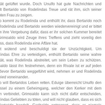
ität gelüftet wurde. Doch Unulfo hat gute Nachrichten und
lt Bertarido von Rodelindas Treue und rät ihm, sich seiner
bten Frau zu zeigen.
o kommt zu Rodelinda und enthüllt ihr, dass Bertarido noch
 Rodelinda und Bertarido werden wiedervereinigt und er bittet
m ihre Vergebung dafür, dass er ihr solchen Kummer bereitet
Grimoaldo wird Zeuge ihres Treffens und zieht voreilig den
ss, dass Rodelinda eine Affäre hat.
st wütend und beschuldigt sie der Unzüchtigkeit. Um
indas Ehre zu verteidigen, enthüllt Bertarido seine wahre
ität, was Rodelinda abstreitet, um sein Leben zu schützen.
aldo lässt ihn festnehmen, denn ein Rivale ist er auf jeden
 Bevor Bertarido weggeführt wird, nehmen er und Rodelinda
ied voneinander.
o will Bertaridos Leben retten. Eduige überreicht Unulfo den
üssel zu einem Geheimgang, welcher den Kerker mit dem
n verbindet. Grimoaldo kann sich nicht dafür entscheiden,
indas Geliebten zu töten, und will nicht glauben, dass es sich