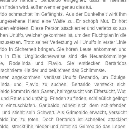
rtarido handelt. Garibaldo entgegnet, dass er niemals
en finden wird, außer wenn er genau dies tut.
rido schmachtet im Gefängnis. Aus der Dunkelheit wirft ihm
ungesehene Hand eine Waffe zu. Er schöpft Mut. Er hört
den eintreten. Diese Person attackiert er und verletzt so aus
hen Unulfo, welcher gekommen ist, um den Fluchtplan in die
mzusetzen. Trotz seiner Verletzung will Unulfo in erster Linie
rido in Sicherheit bringen. Sie hören Leute ankommen und
en in Eile. Unglücklicherweise sind die Neuankömmlinge
ge, Rodelinda und Flavio. Sie entdecken Bertaridos
erschmierte Kleider und befürchten das Schlimmste.
rten angekommen, verlässt Unulfo Bertarido, um Eduige,
linda und Flavio zu suchen. Bertarido versteckt sich.
aldo kommt in den Garten, heimgesucht von Eifersucht, Wut,
 und Reue und unfähig, Frieden zu finden, schließlich gelingt
m einzuschlafen. Garibaldo nähert sich dem schlafenden
 und stiehlt sein Schwert. Als Grimoaldo erwacht, versucht
aldo ihn zu töten. Doch Bertarido ist schneller, attackiert
aldo, streckt ihn nieder und rettet so Grimoaldo das Leben.