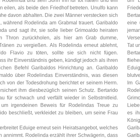
s Rodelinda und sein Sohn ihn für tot halten und will
um Be
en eilen, als beide den Friedhof betreten. Unulfo kann
Fried
ühe davon abhalten. Die zwei Männer verstecken sich
Berta
, während Rodelinda am Grabmal trauert. Garibaldo
eine 
nda und sagt ihr, sie solle lieber Grimoaldo heiraten
jeman
n Thron zurückholen, als hier am Grab dumme,
Verse
 Tränen zu vergießen. Als Rodelinda erneut ablehnt,
Tat u
ldo Flavio zu töten, sollte sie sich nicht fügen.
Berta
s ihr Einverständnis geben, kündigt jedoch als ihren
flieh
lichen Befehl Garibaldos Hinrichtung an. Garibaldo
Edui
rimaldo über Rodelindas Einverständnis, was diesen
blutv
uch von der Todesdrohung berichtet er seinem Herrn.
Im Ga
rsichert ihm diesbezüglich seinen Schutz. Bertarido
Rode
au für schwach und verfällt wieder in Selbstmitleid.
Grimo
, um irgendeinen Beweis für Rodelindas Treue zu
Liebe
rido beschließt, verkleidet zu bleiben, um seine Frau
es ih
König
erbreitet Eduige erneut sein Heiratsangebot, welches
Garib
ch annimmt. Rodelinda erzählt ihrer Schwägerin, dass
Garib