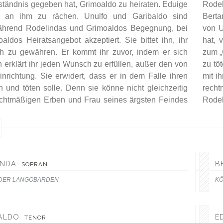
rständnis gegeben hat, Grimoaldo zu heiraten. Eduige
Rodel
h an ihm zu rächen. Unulfo und Garibaldo sind
Berta
hrend Rodelindas und Grimoaldos Begegnung, bei
von U
aldos Heiratsangebot akzeptiert. Sie bittet ihn, ihr
hat, 
 zu gewähren. Er kommt ihr zuvor, indem er sich
zum „
 erklärt ihr jeden Wunsch zu erfüllen, außer den von
zu tö
nrichtung. Sie erwidert, dass er in dem Falle ihren
mit i
und töten solle. Denn sie könne nicht gleichzeitig
recht
echtmäßigen Erben und Frau seines ärgsten Feindes
Rodel
INDA
B
SOPRAN
 DER LANGOBARDEN
KÖ
ALDO
E
TENOR