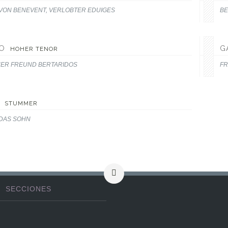
 VON
BENEVENT
, VERLOBTER EDUIGES
BE
O
G
HOHER TENOR
HER FREUND BERTARIDOS
FR
STUMMER
DAS SOHN
SECCIONES