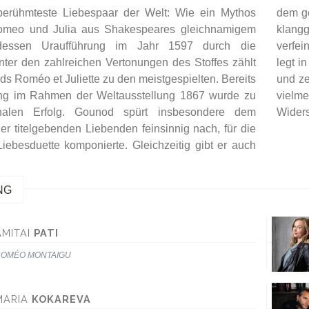
berühmteste Liebespaar der Welt: Wie ein Mythos
ftlichen Kontext ihrer verbotenen Liebe in Form von
omeo und Julia aus Shakespeares gleichnamigem
en Chortableaus und einer großen Kampfszene der
dessen Uraufführung im Jahr 1597 durch die
Familien Raum. Die Regisseurin Mariame Clément
 Unter den zahlreichen Vertonungen des Stoffes zählt
nszenierung den Fokus auf die Jugend der Titelfiguren
s Roméo et Juliette zu den meistgespielten. Bereits
nicht als überhöhten Idealtypus eines Paars, sondern
ung im Rahmen der Weltausstellung 1867 wurde zu
s junge Menschen von heute, die gegen alle
halen Erfolg. Gounod spürt insbesondere dem
Widers
er titelgebenden Liebenden feinsinnig nach, für die
 Liebesduette komponierte. Gleichzeitig gibt er auch
NG
AMITAI
PATI
OMÉO MONTAIGU
MARIA
KOKAREVA