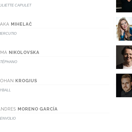
ULIETTE CAPULET
JAKA
MIHELAČ
ERCUTIO
EMA
NIKOLOVSKA
TÉPHANO
JOHAN
KROGIUS
YBALL
ANDRES
MORENO GARCÍA
ENVOLIO