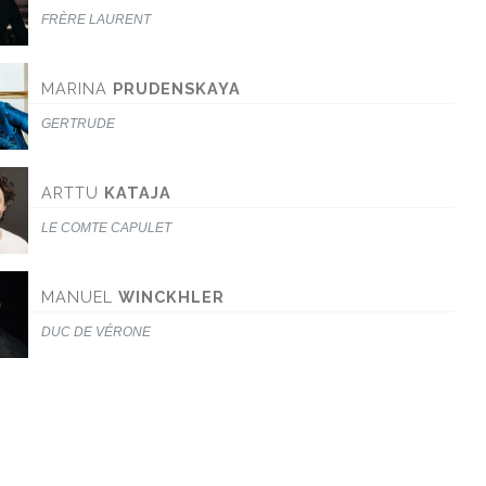
FRÈRE LAURENT
MARINA
PRUDENSKAYA
GERTRUDE
ARTTU
KATAJA
LE COMTE CAPULET
MANUEL
WINCKHLER
DUC DE VÉRONE