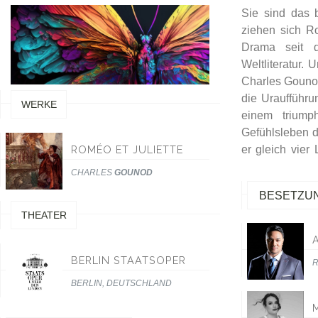
Sie sind das 
dem gesellscha
ziehen sich R
klanggewaltig
Drama seit 
verfeindeten 
Weltliteratur.
legt in ihrer I
Charles Gounod
und zeigt sie 
die Uraufführ
vielmehr al
WERKE
einem triump
Gefühlsleben d
ROMÉO ET JULIETTE
er gleich vier
CHARLES
GOUNOD
BESETZU
THEATER
BERLIN STAATSOPER
R
BERLIN, DEUTSCHLAND