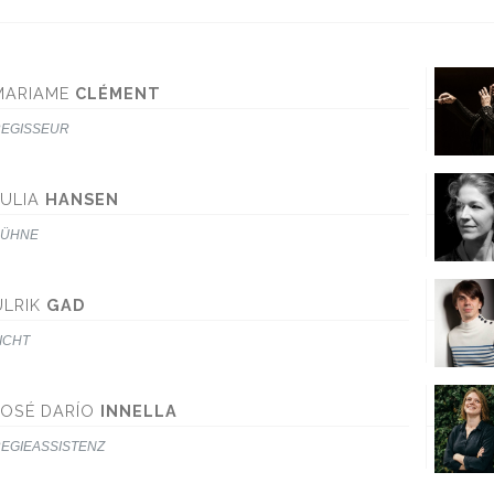
MARIAME
CLÉMENT
EGISSEUR
JULIA
HANSEN
BÜHNE
ULRIK
GAD
ICHT
JOSÉ DARÍO
INNELLA
EGIEASSISTENZ