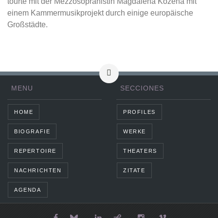
tourte mit der Mezzosopranistin Magdalena Kožená mit
einem Kammermusikprojekt durch einige europäische
Großstädte.
MENU
SECCIONES
HOME
PROFILES
BIOGRAFIE
WERKE
REPERTOIRE
THEATERS
NACHRICHTEN
ZITATE
AGENDA