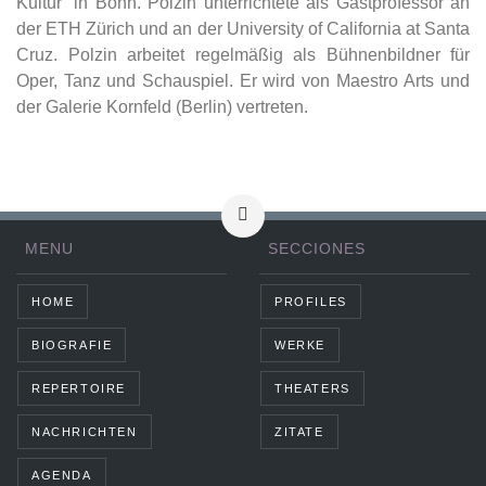
Kultur“ in Bonn. Polzin unterrichtete als Gastprofessor an
der ETH Zürich und an der University of California at Santa
Cruz. Polzin arbeitet regelmäßig als Bühnenbildner für
Oper, Tanz und Schauspiel. Er wird von Maestro Arts und
der Galerie Kornfeld (Berlin) vertreten.
MENU
SECCIONES
HOME
PROFILES
BIOGRAFIE
WERKE
REPERTOIRE
THEATERS
NACHRICHTEN
ZITATE
AGENDA