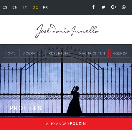
ES
EN
IT
DE
FR
HOME
BIOGRAFIE
REPERTOIRE
NACHRICHTEN
AGENDA
PROFILES
ALEXANDER
POLZIN