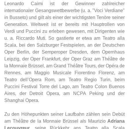
Leonardo Caimi ist der Gewinner zahlreicher
internationaler Gesangswettbewerbe (u. a. "Voci Verdiane"
in Busseto) und gilt als einer der wichtigsten Tenöre seiner
Generation. Weltweit ist er bereits mit Hauptrollen von
Verdi und Puccini zu erleben gewesen, mit Dirigenten wie
u. a. Riccardo Muti. So gastierte er etwa am Teatro alla
Scala, bei den Salzburger Festspielen, an der Deutschen
Oper Berlin, der Semperoper Dresden, dem Opernhaus
Leipzig, der Oper Frankfurt, der Oper Graz am Théâtre de
la Monnaie Brüssel, am Grand Théâtre Tours, der Opéra de
Rennes, am Maggio Musicale Fiorentino Florenz, am
Teatro dell’Opera Rom, am Teatro Regio Turin, beim
Puccini Festival Torre del Lago, am Teatro Colon Buenos
Aires, der Detroit Opera, am NCPA Peking und der
Shanghai Opera.
Zu den Höhepunkten seiner Laufbahn zählen sein Debüt
am Théâtre de la Monnaie Brüssel als Maurizio
Adriana
Lecouvreur
, seine Rückkehr ans Teatro alla Scala