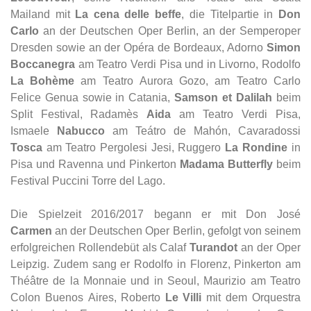
Mailand mit
La cena delle beffe
, die Titelpartie in
Don
Carlo
an der Deutschen Oper Berlin, an der Semperoper
Dresden sowie an der Opéra de Bordeaux, Adorno
Simon
Boccanegra
am Teatro Verdi Pisa und in Livorno, Rodolfo
La Bohème
am Teatro Aurora Gozo, am Teatro Carlo
Felice Genua sowie in Catania,
Samson et Dalilah
beim
Split Festival, Radamès
Aida
am Teatro Verdi Pisa,
Ismaele
Nabucco
am Teátro de Mahón, Cavaradossi
Tosca
am Teatro Pergolesi Jesi, Ruggero
La Rondine
in
Pisa und Ravenna und Pinkerton
Madama Butterfly
beim
Festival Puccini Torre del Lago.
Die Spielzeit 2016/2017 begann er mit Don José
Carmen
an der Deutschen Oper Berlin, gefolgt von seinem
erfolgreichen Rollendebüt als Calaf
Turandot
an der Oper
Leipzig. Zudem sang er Rodolfo in Florenz, Pinkerton am
Théâtre de la Monnaie und in Seoul, Maurizio am Teatro
Colon Buenos Aires, Roberto
Le Villi
mit dem Orquestra