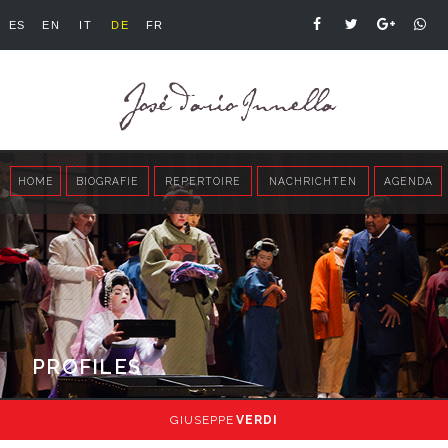
ES
EN
IT
DE
FR
HOME
BIOGRAFIE
REPERTOIRE
NACHRICHTEN
AGENDA
PROFILES
GIUSEPPE
VERDI