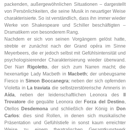
packenden, außergewöhnlichen Situationen – dargestellt
von Persönlichkeiten, die seine Musik in neuartiger Weise
charakterisierte. So ist verständlich, dass ihn immer wieder
Werke von Shakespeare und Schiller beschäftigten –
Dramatikern von besonderem Rang.
Nachdem er sich von seinen Vorgängern gelöst hatte,
strebte er zunächst nach der Grand opéra im Sinne
Meyerbeers, die er jedoch selbst mit Gefühlsintensität und
psychologisierender Charakterisierung wieder überwand.
Der Narr
Rigoletto
, der sich zum Narren macht; die
hexenartige Lady Macbeth in
Macbeth
; der unbeugsame
Fiesco in
Simon Boccanegra
; neben der sich opfernden
Violetta in
La traviata
die selbstzerstörerische Amneris in
Aída
, neben der leidenschaftlichen Leonora des
Il
Trovatore
die gequälte Leonora der
Forza del Destino
,
Otellos
Desdemona
und schließlich der König in
Don
Carlos
: dies sind Rollen, in denen sich musikalische
Präsentation und Gefühlstiefe in sonst kaum erreichter
Weise zu einem theatralischen Gesamtkunstwerk