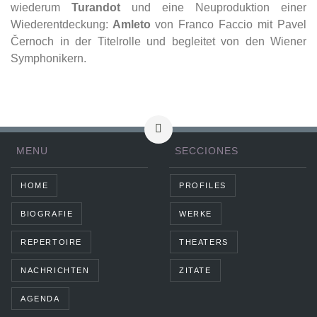
wiederum
Turandot
und eine Neuproduktion einer
Wiederentdeckung:
Amleto
von Franco Faccio mit Pavel
Černoch in der Titelrolle und begleitet von den Wiener
Symphonikern.
MENU
SECCIONES
HOME
PROFILES
BIOGRAFIE
WERKE
REPERTOIRE
THEATERS
NACHRICHTEN
ZITATE
AGENDA