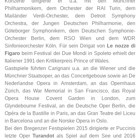
Konzerte dirigierte er u.a. mit den Münchner
Philharmonikern, dem Orchester der RAI Turin, dem
Mailänder Verdi-Orchester, dem Detroit Symphony
Orchestra, der Jungen Deutschen Philharmonie, den
Göteborger Symphonikern, dem Deutschen Symphonie-
Orchester Berlin, dem RSO Wien und dem WDR
Sinfonieorchester Köln. Für sein Dirigat von
Le nozze di
Figaro
beim Festival dei Due Mondi in Spoleto erhielt der
Italiener 1991 den Kritikerpreis Prince of Wales.
Gastspiele führten Carignani u.a. an die Wiener und die
Münchner Staatsoper, an das Concertgebouw sowie an De
Nederlandse Opera in Amsterdam, an das Opernhaus
Zürich, das War Memorial in San Francisco, das Royal
Opera House Covent Garden in London, zum
Glyndebourne Festival, an die Deutsche Oper Berlin, die
Opéra de la Bastille in Paris, an das Gran Teatre del Liceu
in Barcelona und an die Norske Opera in Oslo.
Bei den Bregenzer Festspielen 2015 dirigierte er Puccinis
letzte Oper
Turandot
als Spiel auf dem See und 2016