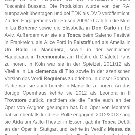
Toscanini Busseto. Die Produktion wurde von der RAI
europaweit übertragen und bei TDK als DVD veröffentlicht.
Zu den Engagements der Saison 2009/10 zählten die Mimi
in
La Bohème
sowie die Elisabetta in
Don Carlo
in Tel
Aviv. Außerdem war sie als
Tosca
beim Salerno Festival
in Frankreich, als Alice Ford in
Falstaff
und als Amelia in
Un Ballo in Maschera
, sowie in der weiblichen
Hauptpartie in
Treemonisha
am Théâtre du Châtelet Paris
zu hören. In Köln war sie in der Spielzeit 2011/12 als
Vitellia in
La clemenza di Tito
sowie in der szenischen
Version des Verdi-
Requiems
zu erleben. In dieser Sopran-
Partie war sie auch bereits in Marseille zu hören. An das
dortige Opernhaus kehrte sie 2012 als Leonora in
Il
Trovatore
zurück, nachdem sie die Partie auch an der
Oper von Avignon gesungen hat. Die Oper von Montreál
hat sie ebenfalls für diese Rolle engagiert. 2012/2013 sang
sie
Aida
am Aalto-Theater in Essen, gab ihr
Tosca
Debüt
an der Oper in Stuttgart und kehrte in Verdi’s
Messa da