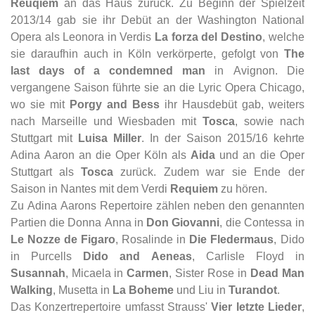
Reuqiem
an das Haus zurück. Zu Beginn der Spielzeit
2013/14 gab sie ihr Debüt an der Washington National
Opera als Leonora in Verdis
La forza del Destino
, welche
sie daraufhin auch in Köln verkörperte, gefolgt von
The
last days of a condemned man
in Avignon. Die
vergangene Saison führte sie an die Lyric Opera Chicago,
wo sie mit
Porgy and Bess
ihr Hausdebüt gab, weiters
nach Marseille und Wiesbaden mit
Tosca
, sowie nach
Stuttgart mit
Luisa Miller
. In der Saison 2015/16 kehrte
Adina Aaron an die Oper Köln als
Aida
und an die Oper
Stuttgart als
Tosca
zurück. Zudem war sie Ende der
Saison in Nantes mit dem Verdi
Requiem
zu hören.
Zu Adina Aarons Repertoire zählen neben den genannten
Partien die Donna Anna in
Don Giovanni
, die Contessa in
Le Nozze de Figaro
, Rosalinde in
Die Fledermaus
, Dido
in Purcells
Dido and Aeneas
, Carlisle Floyd in
Susannah
, Micaela in
Carmen
, Sister Rose in
Dead Man
Walking
, Musetta in
La Boheme
und Liu in
Turandot
.
Das Konzertrepertoire umfasst Strauss'
Vier letzte Lieder
,