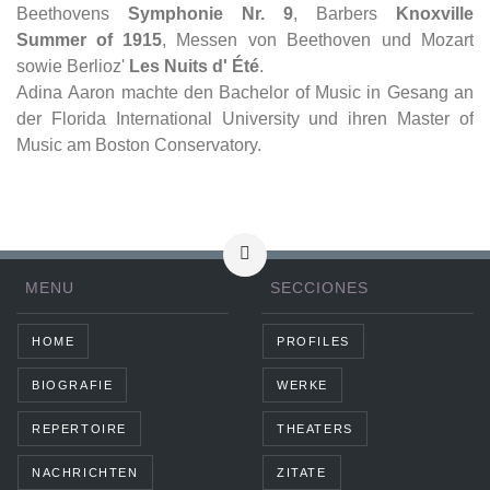
Beethovens
Symphonie Nr. 9
, Barbers
Knoxville
Summer of 1915
, Messen von Beethoven und Mozart
sowie Berlioz'
Les Nuits d' Été
.
Adina Aaron machte den Bachelor of Music in Gesang an
der Florida International University und ihren Master of
Music am Boston Conservatory.
MENU
SECCIONES
HOME
PROFILES
BIOGRAFIE
WERKE
REPERTOIRE
THEATERS
NACHRICHTEN
ZITATE