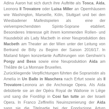
Adina Aaron hat sich durch ihre Auftritte als
Tosca
,
Aida
,
Leonora
Il Trovatore
oder
Luisa Miller
an Opernhäusern
wie Washington, Marseille, Köln, Stuttgart und bei den
Wiesbadener Maifestspielen als eine der
vielversprechendsten Spinto-Soprane etabliert.
Besonderes Interesse gilt ihrem kommenden Rollen- und
Hausdebüt als Lady Macbeth in einer Neuproduktion des
Macbeth
am Theater an der Wien unter der Leitung von
Bertrand de Billy zu Beginn der Saison 2016/17. In
Mailand folgen konzertante Aufführungen von Gershwin’s
Porgy and Bess
sowie eine Neuproduktion
Aida
am
Théâtre de La Monnaie Bruxelles.
Zurückliegende Verpflichtungen führten die Sopranistin als
Amelia in
Un Ballo in Maschera
nach Erfurt sowie als
Il
Trovatore
-Leonora an die Anchorage Opera. Als Aida
debütierte sie an der Opéra Royal de Wallonie in Liège
und sang die Fiordiligi in
Cosi fan tutte
an der Israeli
Opera. In Franco Zeffirellis Neuinszenierung der
Aida
sang sie die Titelpartie bei der Fondazione Arturo